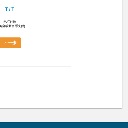
T / T
电汇付款
以美金或新台币支付)