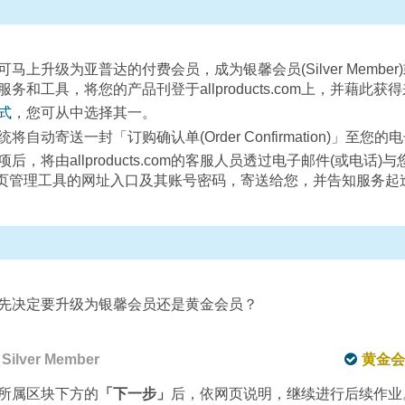
升级为亚普达的付费会员，成为银馨会员(Silver Member)或黄金
和工具，将您的产品刊登于allproducts.com上，并藉此
式
，您可从中选择其一。
动寄送一封「订购确认单(Order Confirmation)」至您
认您的款项后，将由allproducts.com的客服人员透过电子邮件(或
阶版的网页管理工具的网址入口及其账号密码，寄送给您，并告知服务
先决定要升级为银馨会员还是黄金会员？
ilver Member
黄金会员
所属区块下方的
「下一步」
后，依网页说明，继续进行后续作业