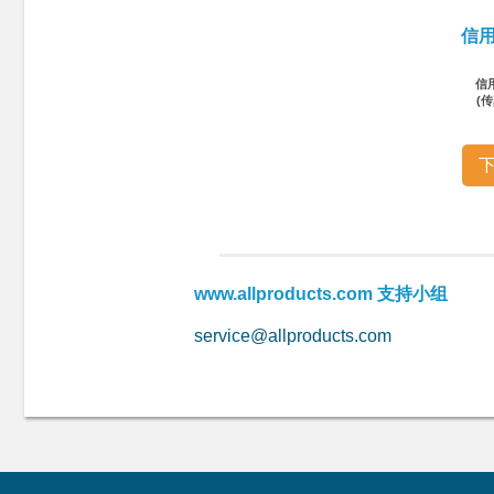
信
信
(
www.allproducts.com 支持小组
service@allproducts.com